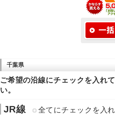
千葉県
ご希望の沿線にチェックを入れ
い。
JR線
全てにチェックを入