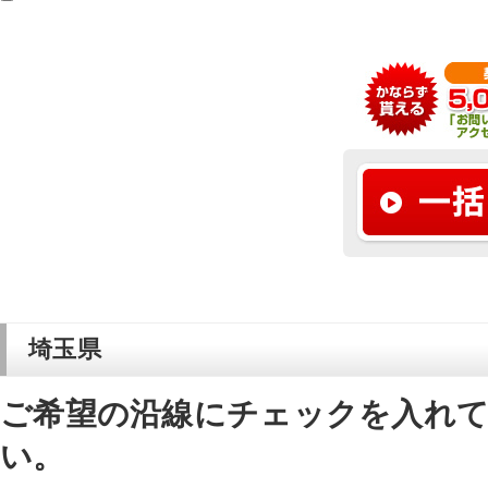
埼玉県
ご希望の沿線にチェックを入れ
い。