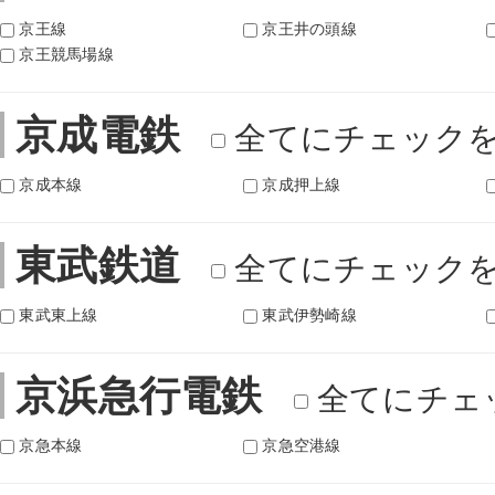
京王線
京王井の頭線
京王競馬場線
京成電鉄
全てにチェック
京成本線
京成押上線
東武鉄道
全てにチェック
東武東上線
東武伊勢崎線
京浜急行電鉄
全てにチェ
京急本線
京急空港線