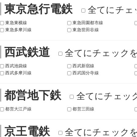
東京急行電鉄
全てにチェ
東急東横線
東急田園都市線
東急多摩川線
東急世田谷線
西武鉄道
全てにチェック
西武池袋線
西武新宿線
西武多摩川線
西武国分寺線
都営地下鉄
全てにチェッ
都営大江戸線
都営三田線
京王電鉄
全てにチェック