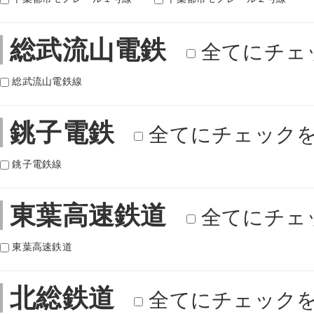
総武流山電鉄
全てにチェ
総武流山電鉄線
銚子電鉄
全てにチェック
銚子電鉄線
東葉高速鉄道
全てにチェ
東葉高速鉄道
北総鉄道
全てにチェック