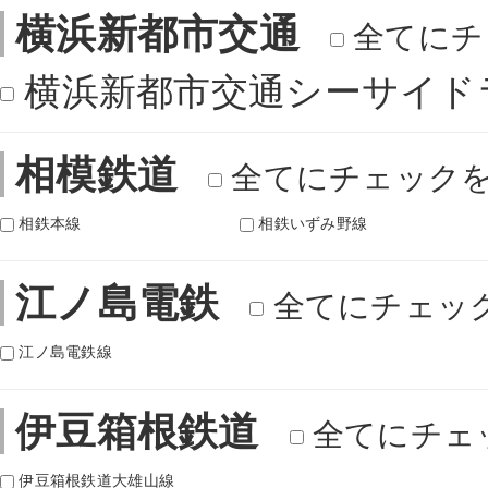
横浜新都市交通
全てにチ
横浜新都市交通シーサイド
相模鉄道
全てにチェック
相鉄本線
相鉄いずみ野線
江ノ島電鉄
全てにチェッ
江ノ島電鉄線
伊豆箱根鉄道
全てにチェ
伊豆箱根鉄道大雄山線