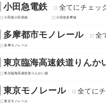
小田急電鉄
全てにチェッ
小田急小田原線
小田急多摩線
多摩都市モノレール
全
多摩モノレール
東京臨海高速鉄道りんか
東京臨海高速鉄道りんかい線
東京モノレール
全てにチ
東京モノレール