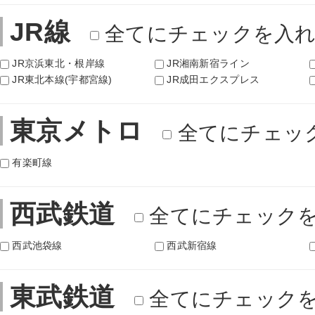
JR線
全てにチェックを入
JR京浜東北・根岸線
JR湘南新宿ライン
JR東北本線(宇都宮線)
JR成田エクスプレス
東京メトロ
全てにチェッ
有楽町線
西武鉄道
全てにチェック
西武池袋線
西武新宿線
東武鉄道
全てにチェック